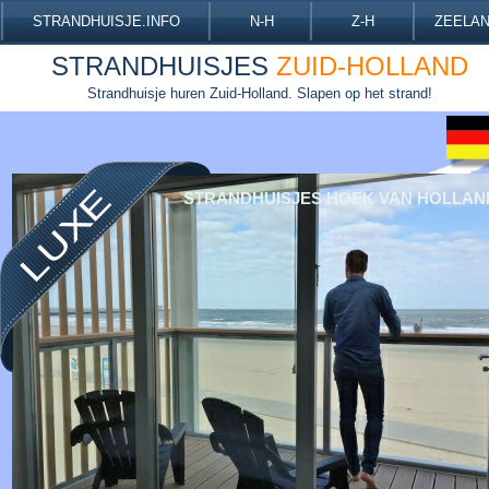
STRANDHUISJE.INFO
N-H
Z-H
ZEELA
STRANDHUISJES
ZUID-
HOLLAND
Strandhuisje huren Zuid-
Holland. Slapen op het strand!
STRANDHUISJES HOEK VAN HOLLAN