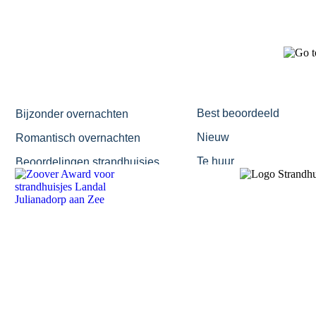
STRANDHUISJE
SLAPEN OP HET STRAND
Best beoordeeld
Bijzonder overnachten
Nieuw
Romantisch overnachten
Te huur
Beoordelingen strandhuisjes
Te koop
7 TIPS
|
Altijd strandweer!
Al