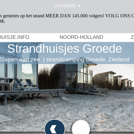
VOLGENDE ➜
UISJE.INFO
NOORD-HOLLAND
Z
Strandhuisjes Groede
Slapen aan zee | strandcamping Groede, Zeeland