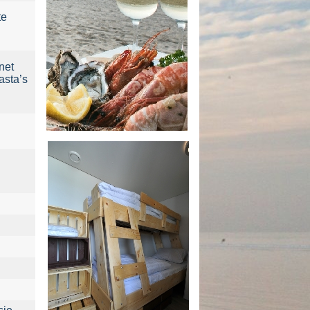
te
net
pasta’s