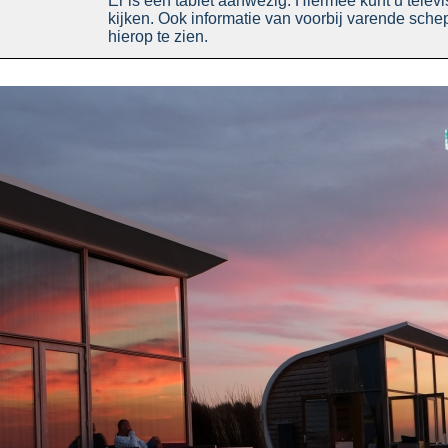
Er is een tablet aanwezig. Hiermee kunt u televi
kijken. Ook informatie van voorbij varende sche
hierop te zien.