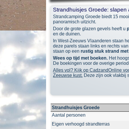
Strandhuisjes Groede: slapen 
Strandcamping Groede biedt 15 mooi
panoramisch uitzicht.
Door de grote glazen gevels heeft u
p
en de duinen.
In West-
Zeeuws Vlaanderen staan h
deze parels staan links en rechts van
staan op een
rustig stuk strand me
Wees op tijd met boeken.
Het hoogse
De boekingen voor de overige period
Alles vol? Kijk op CadzandOnline voo
Zeeuwse kust.
Deze zijn ook vlakbij 
Strandhuisjes Groede
Aantal personen
Eigen verhoogd strandterras