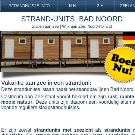
STRANDHUISJE.INFO
N-H
Z-H
ZEELA
STRAND-
UNITS BAD NOORD
Slapen aan zee | Wijk aan Zee, Noord-
Holland
Vakantie aan zee in een strandunit
Deze strandunites staan naast het strandpaviljoen Bad Noord.
Castricum aan Zee staat vooral bekend om zijn
rust, ruimte
mooie natuur
. Deze units zijn daarom een voordelig alterna
voor de reguliere slaapstrandhuisjes.
Er zijn zowel
strandunits met zeezicht
als
strandunits 