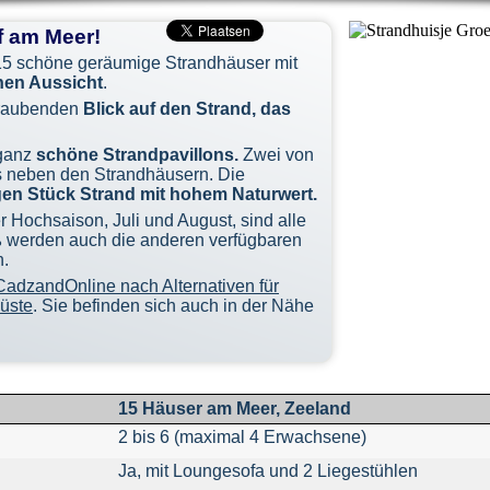
f am Meer!
15 schöne geräumige Strandhäuser mit
en Aussicht
.
eraubenden
Blick auf den Strand, das
 ganz
schöne Strandpavillons.
Zwei von
ts neben den Strandhäusern. Die
gen Stück Strand mit hohem Naturwert.
r Hochsaison, Juli und August, sind alle
 werden auch die anderen verfügbaren
n.
CadzandOnline nach Alternativen für
üste
. Sie befinden sich auch in der Nähe
15 Häuser am Meer, Zeeland
2 bis 6 (maximal 4 Erwachsene)
Ja, mit Loungesofa und 2 Liegestühlen