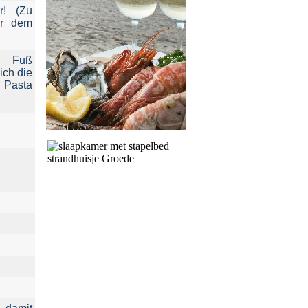
r! (Zu
er dem
u Fuß
ich die
m Pasta