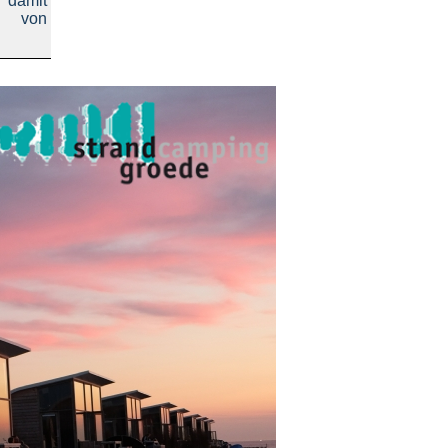
n damit
en von