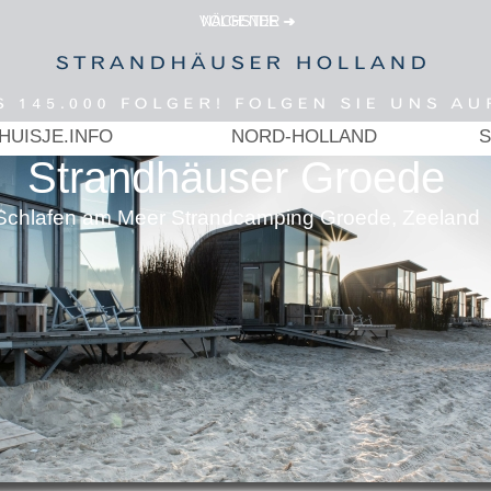
VOLGENDE ➜
NÄCHSTER ➜
HUISJE.INFO
NORD-HOLLAND
S
Strandhäuser Groede
Schlafen am Meer Strandcamping Groede, Zeeland